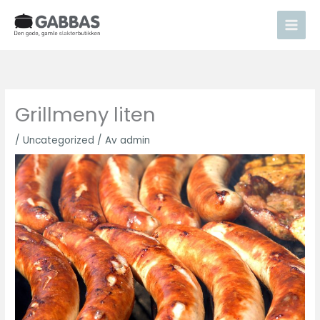
Hopp
rett
til
innholdet
Grillmeny liten
/
Uncategorized
/ Av
admin